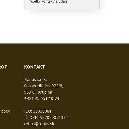
Všetky kontaktné údaje...
ROT
KONTAKT
Robus s.r.o.,
Osloboditeľov 922/8,
963 01 Krupina
+421 45 551 10 74
0 obed
IČO: 36036081
IČ DPH: SK2020071372
robus@robus.sk